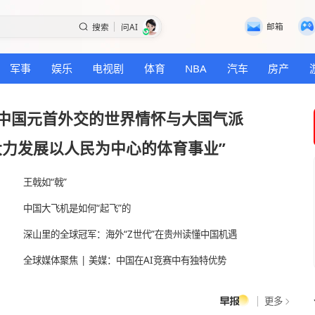
搜索
问AI
国际
军事
娱乐
电视剧
体育
NBA
远——中国元首外交的世界情怀与大国
机
“大力发展以人民为中心的体育事业
王戟如“戟”
中国大飞机是如何“起飞”的
深山里的全球冠军：海外“Z世代”在贵州读懂中
忧
全球媒体聚焦 | 美媒：中国在AI竞赛中有独特