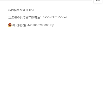
日本民众集会反对高市政府扩军谋“核”
美国媒体报道 五角大楼拟年底前首次测试
新闻信息服务许可证
违法和不良信息举报电话：0755-83765
粤公网安备 44030002000001号
090059
B2-20090028
互联网药品信息服务资格证书：（粤）—
）0000023
营业执照