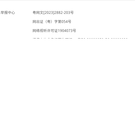
直新闻
2小时前
官方：明日之星冠军杯决赛取消 U17国足与阿
森纳并列冠军
我爱英超
35分钟前
违法和不良信息举报中心
粤网文[2023]2882-203号
网出证（粤）字第054号
理局
网络视听许可证1904073号
增值电信业务经营许可证：
粤B2-20
承诺书
互联网宗教信息服务许可证：粤（2025
院法律服务工作站
粤B2-20090059-5