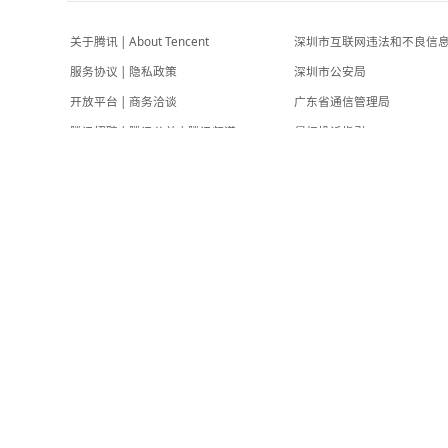
中国新闻周刊
-3小时前
夏士远，空降时坠地牺牲
南方都市报
-1小时前
关于腾讯
|
About Tencent
深圳市互联网
服务协议
|
隐私政策
深圳市公安局
开放平台
|
商务洽谈
广东省通信管
腾讯招聘
|
腾讯公益
|
腾讯频道
侵权投诉指引
客服中心
抵制违法广告
客户端下载
北京互联网法