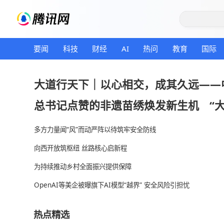
要闻
科技
财经
AI
热问
教育
大道行天下｜以心相交，成其久
总书记点赞的非遗苗绣焕发新生
多方力量闻“风”而动严阵以待筑牢安全防线
向西开放筑枢纽 丝路核心启新程
为持续推动乡村全面振兴提供保障
OpenAI等美企被曝旗下AI模型“越界” 安全风险引担