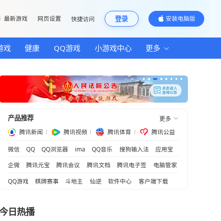
邮箱
最新游戏
网页设置
快捷访问
汽车
房产
游戏
健康
QQ游戏
小游
气派
”
产品推荐
腾讯新闻
腾讯视频
腾
微信
QQ
QQ浏览器
ima
QQ音乐
国机遇
企微
腾讯元宝
腾讯会议
腾讯文档
QQ游戏
棋牌赛事
斗地主
仙逆
软
优势